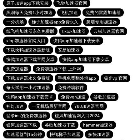
原子加速app下载安装
飞驰加速器官网
黑洞每天免费1小时加速
飞机加速
免费的雷霆加速器
一分机场
梯子加速器app免费永久
爬墙专用加速器
纸飞机加速器永久免费版
tiktok加速器
云梯加速器官网
xfap加速器官网入口
快鸭app加速器下载安卓
下载快鸭加速器最新版
安易加速器
快鸭加速器下载官网安卓
快鸭app加速器下载安卓
免费加速器
免费加速器下载 上外网
下载加速器永久免费版
手机免费翻外墙app
极光vp 官网
每天试用一小时加速器
免费跨墙软件
快鸭app加速器下载安卓
免费vqn加速
谷歌加速器
神灯加速
一元机场最新官网
788加速器官网
登录ins的免费加速器
旋风加速官网入口2024
银河加速器下载
谷歌加速器下载
hammer加速器
加速器签到15分钟
快鸭梯子加速器
多快加速器