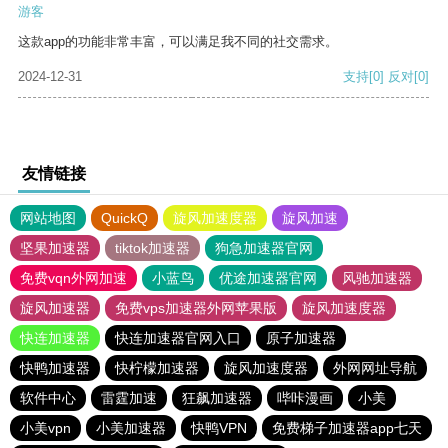
游客
这款app的功能非常丰富，可以满足我不同的社交需求。
2024-12-31
支持
[0]
反对
[0]
友情链接
网站地图
QuickQ
旋风加速度器
旋风加速
坚果加速器
tiktok加速器
狗急加速器官网
免费vqn外网加速
小蓝鸟
优途加速器官网
风驰加速器
旋风加速器
免费vps加速器外网苹果版
旋风加速度器
快连加速器
快连加速器官网入口
原子加速器
快鸭加速器
快柠檬加速器
旋风加速度器
外网网址导航
软件中心
雷霆加速
狂飙加速器
哔咔漫画
小美
小美vpn
小美加速器
快鸭VPN
免费梯子加速器app七天