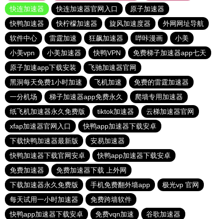
快连加速器
快连加速器官网入口
原子加速器
快鸭加速器
快柠檬加速器
旋风加速度器
外网网址导航
软件中心
雷霆加速
狂飙加速器
哔咔漫画
小美
小美vpn
小美加速器
快鸭VPN
免费梯子加速器app七天
原子加速app下载安装
飞驰加速器官网
黑洞每天免费1小时加速
飞机加速
免费的雷霆加速器
一分机场
梯子加速器app免费永久
爬墙专用加速器
纸飞机加速器永久免费版
tiktok加速器
云梯加速器官网
xfap加速器官网入口
快鸭app加速器下载安卓
下载快鸭加速器最新版
安易加速器
快鸭加速器下载官网安卓
快鸭app加速器下载安卓
免费加速器
免费加速器下载 上外网
下载加速器永久免费版
手机免费翻外墙app
极光vp 官网
每天试用一小时加速器
免费跨墙软件
快鸭app加速器下载安卓
免费vqn加速
谷歌加速器